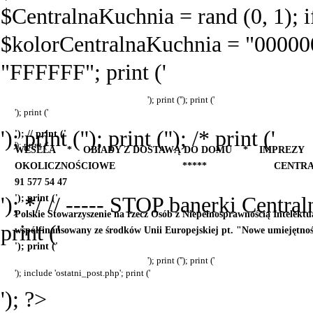
$CentralnaKuchnia = rand (0, 1); 
$kolorCentralnaKuchnia = "000000
"FFFFFF"; print ('
'); print ('
'); print ('
'); print ('
'); print ('
'); print ('
'); /* print ('
'); // print ('
'); print ('
WESELA * OBIADY Z DOSTAWĄ DO DOMU * IMPREZY
OKOLICZNOŚCIOWE ***** CENTRALNA KUCHNIA
91 577 54 47
'); */ // ----- STOP banerki Centraln
'); print ('
Polskie Stowarzyszenie na rzecz Osób z Niepełnosprawnością Intelektu
print ('
współfinansowany ze środków Unii Europejskiej pt. "Nowe umiejętnoś
'); print ('
'); print ('
'); print ('
'); include 'ostatni_post.php'; print ('
'); ?>