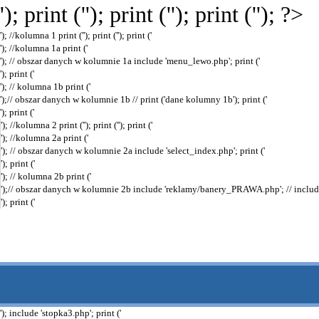
'); print ('
'); print ('
'); print (''); ?>
'); //kolumna 1 print ('
'); print ('
'); print ('
'); //kolumna 1a print ('
'); // obszar danych w kolumnie 1a include 'menu_lewo.php'; print ('
'); print ('
'); // kolumna 1b print ('
');// obszar danych w kolumnie 1b // print ('dane kolumny 1b'); print ('
'); print ('
'); //kolumna 2 print ('
'); print ('
'); print ('
'); //kolumna 2a print ('
'); // obszar danych w kolumnie 2a include 'select_index.php'; print ('
'); print ('
'); // kolumna 2b print ('
');// obszar danych w kolumnie 2b include 'reklamy/banery_PRAWA.php'; // include
'); print ('
'); include 'stopka3.php'; print ('