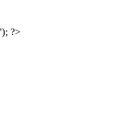
'); ?>