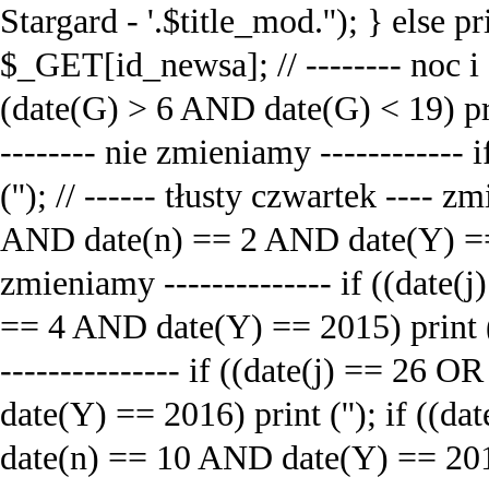
Stargard - '.$title_mod.''); } else pri
$_GET[id_newsa]; // -------- noc i d
(date(G) > 6 AND date(G) < 19) pri
-------- nie zmieniamy ------------
('
'); // ------ tłusty czwartek ---- z
AND date(n) == 2 AND date(Y) == 
zmieniamy -------------- if ((date
== 4 AND date(Y) == 2015) print 
--------------- if ((date(j) == 26
date(Y) == 2016) print ('
'); if ((d
date(n) == 10 AND date(Y) == 2015