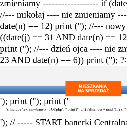
zmieniamy ------------------ if (da
//--- mikołaj ---- nie zmieniamy ---
date(n) == 12) print ('
'); //--- nowy
((date(j) == 31 AND date(n) == 1
print ('
'); //--- dzień ojca ---- nie z
23 AND date(n) == 6)) print ('
'); ?
'); print ('
'); print ('
'); include 'reklamy/banery_TOP.php'; // print ('
'); // $Palisander = rand (1, 2); //
'); // ----- START banerki Centralna